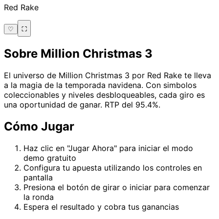
Red Rake
♡
⛶
Sobre
Million Christmas 3
El universo de Million Christmas 3 por Red Rake te lleva
a la magia de la temporada navidena. Con simbolos
coleccionables y niveles desbloqueables, cada giro es
una oportunidad de ganar. RTP del 95.4%.
Cómo Jugar
Haz clic en "Jugar Ahora" para iniciar el modo
demo gratuito
Configura tu apuesta utilizando los controles en
pantalla
Presiona el botón de girar o iniciar para comenzar
la ronda
Espera el resultado y cobra tus ganancias