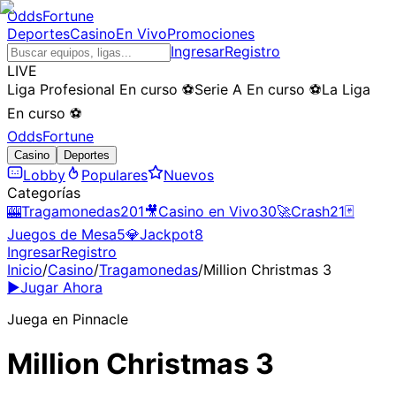
OddsFortune
Deportes
Casino
En Vivo
Promociones
Ingresar
Registro
LIVE
Liga Profesional
En curso
⚽
Serie A
En curso
⚽
La Liga
En curso
⚽
OddsFortune
Casino
Deportes
Lobby
Populares
Nuevos
Categorías
🎰
Tragamonedas
201
🎥
Casino en Vivo
30
🚀
Crash
21
🃏
Juegos de Mesa
5
💎
Jackpot
8
Ingresar
Registro
Inicio
/
Casino
/
Tragamonedas
/
Million Christmas 3
▶
Jugar Ahora
Juega en
Pinnacle
Million Christmas 3