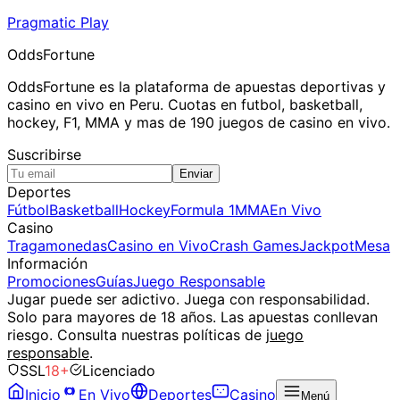
Pragmatic Play
OddsFortune
OddsFortune es la plataforma de apuestas deportivas y
casino en vivo en Peru. Cuotas en futbol, basketball,
hockey, F1, MMA y mas de 190 juegos de casino en vivo.
Suscribirse
Enviar
Deportes
Fútbol
Basketball
Hockey
Formula 1
MMA
En Vivo
Casino
Tragamonedas
Casino en Vivo
Crash Games
Jackpot
Mesa
Información
Promociones
Guías
Juego Responsable
Jugar puede ser adictivo. Juega con responsabilidad.
Solo para mayores de 18 años. Las apuestas conllevan
riesgo. Consulta nuestras políticas de
juego
responsable
.
SSL
18+
Licenciado
Inicio
En Vivo
Deportes
Casino
Menú