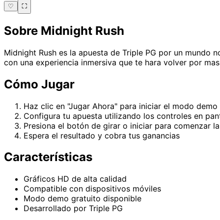
♡
⛶
Sobre
Midnight Rush
Midnight Rush es la apuesta de Triple PG por un mundo no
con una experiencia inmersiva que te hara volver por mas
Cómo Jugar
Haz clic en "Jugar Ahora" para iniciar el modo demo 
Configura tu apuesta utilizando los controles en pant
Presiona el botón de girar o iniciar para comenzar l
Espera el resultado y cobra tus ganancias
Características
Gráficos HD de alta calidad
Compatible con dispositivos móviles
Modo demo gratuito disponible
Desarrollado por
Triple PG