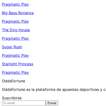
Pragmatic Play
Big Bass Bonanza
Pragmatic Play
The Dog House
Pragmatic Play
Sugar Rush
Pragmatic Play
Starlight Princess
Pragmatic Play
OddsFortune
OddsFortune es la plataforma de apuestas deportivas y ca
Suscribirse
Enviar