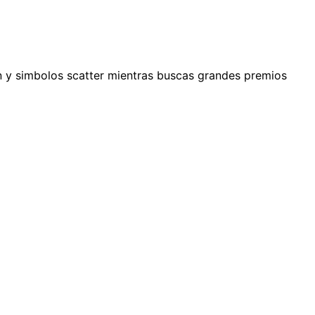
in y simbolos scatter mientras buscas grandes premios