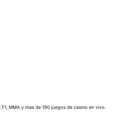
, F1, MMA y mas de 190 juegos de casino en vivo.