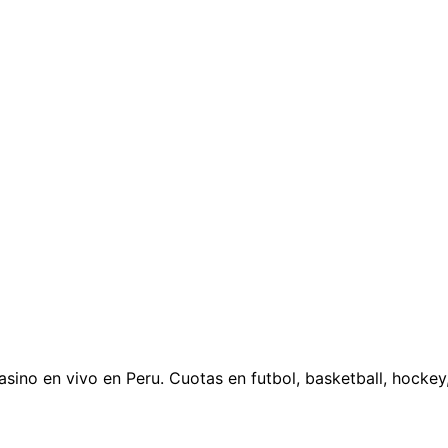
sino en vivo en Peru. Cuotas en futbol, basketball, hockey