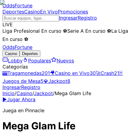
OddsFortune
Deportes
Casino
En Vivo
Promociones
Ingresar
Registro
LIVE
Liga Profesional
En curso
⚽
Serie A
En curso
⚽
La Liga
En curso
⚽
OddsFortune
Casino
Deportes
Lobby
Populares
Nuevos
Categorías
🎰
Tragamonedas
201
🎥
Casino en Vivo
30
🚀
Crash
21
🃏
Juegos de Mesa
5
💎
Jackpot
8
Ingresar
Registro
Inicio
/
Casino
/
Jackpot
/
Mega Glam Life
▶
Jugar Ahora
Juega en
Pinnacle
Mega Glam Life