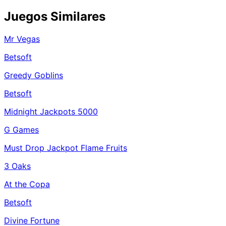
Juegos Similares
Mr Vegas
Betsoft
Greedy Goblins
Betsoft
Midnight Jackpots 5000
G Games
Must Drop Jackpot Flame Fruits
3 Oaks
At the Copa
Betsoft
Divine Fortune