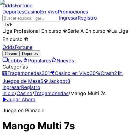
OddsFortune
Deportes
Casino
En Vivo
Promociones
Ingresar
Registro
LIVE
Liga Profesional
En curso
⚽
Serie A
En curso
⚽
La Liga
En curso
⚽
OddsFortune
Casino
Deportes
Lobby
Populares
Nuevos
Categorías
🎰
Tragamonedas
201
🎥
Casino en Vivo
30
🚀
Crash
21
🃏
Juegos de Mesa
5
💎
Jackpot
8
Ingresar
Registro
Inicio
/
Casino
/
Tragamonedas
/
Mango Multi 7s
▶
Jugar Ahora
Juega en
Pinnacle
Mango Multi 7s