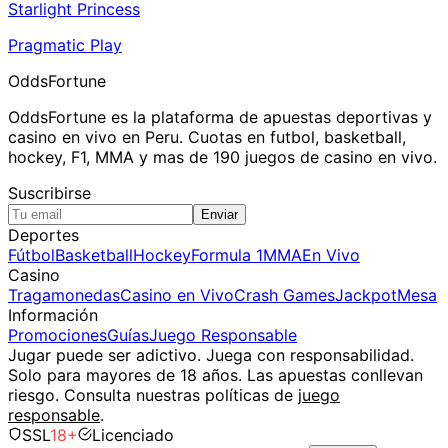
Starlight Princess
Pragmatic Play
OddsFortune
OddsFortune es la plataforma de apuestas deportivas y
casino en vivo en Peru. Cuotas en futbol, basketball,
hockey, F1, MMA y mas de 190 juegos de casino en vivo.
Suscribirse
Enviar
Deportes
Fútbol
Basketball
Hockey
Formula 1
MMA
En Vivo
Casino
Tragamonedas
Casino en Vivo
Crash Games
Jackpot
Mesa
Información
Promociones
Guías
Juego Responsable
Jugar puede ser adictivo. Juega con responsabilidad.
Solo para mayores de 18 años. Las apuestas conllevan
riesgo. Consulta nuestras políticas de
juego
responsable
.
SSL
18+
Licenciado