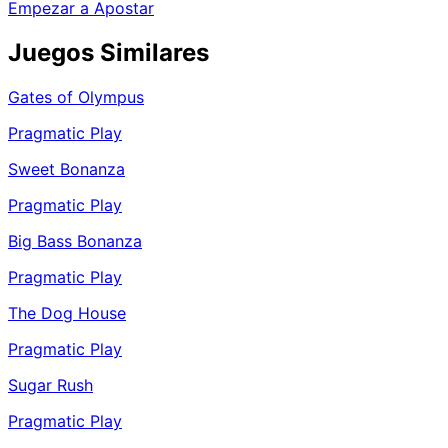
Empezar a Apostar
Juegos Similares
Gates of Olympus
Pragmatic Play
Sweet Bonanza
Pragmatic Play
Big Bass Bonanza
Pragmatic Play
The Dog House
Pragmatic Play
Sugar Rush
Pragmatic Play