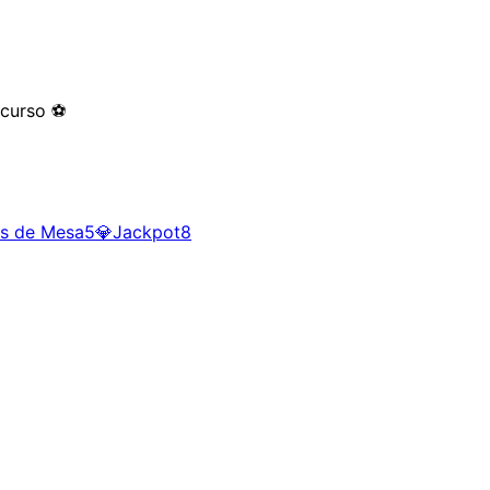
 curso
⚽
s de Mesa
5
💎
Jackpot
8