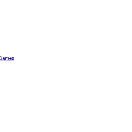
 Games