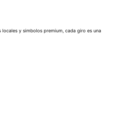
 locales y simbolos premium, cada giro es una