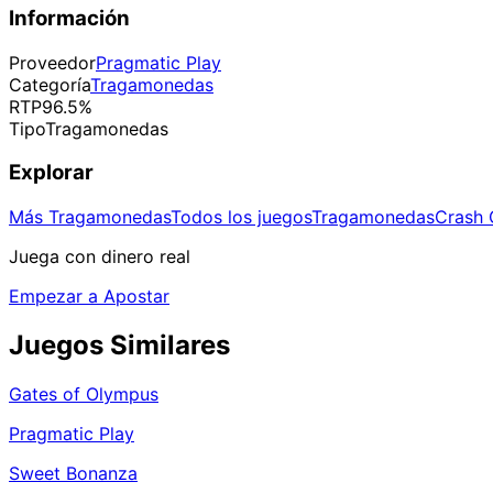
Información
Proveedor
Pragmatic Play
Categoría
Tragamonedas
RTP
96.5
%
Tipo
Tragamonedas
Explorar
Más
Tragamonedas
Todos los juegos
Tragamonedas
Crash
Juega con dinero real
Empezar a Apostar
Juegos Similares
Gates of Olympus
Pragmatic Play
Sweet Bonanza