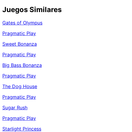
Juegos Similares
Gates of Olympus
Pragmatic Play
Sweet Bonanza
Pragmatic Play
Big Bass Bonanza
Pragmatic Play
The Dog House
Pragmatic Play
Sugar Rush
Pragmatic Play
Starlight Princess