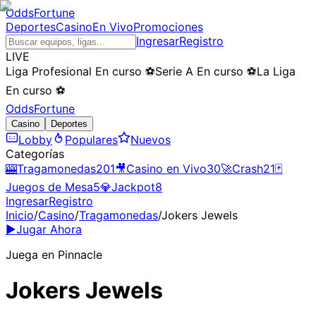
OddsFortune
Deportes
Casino
En Vivo
Promociones
Ingresar
Registro
LIVE
Liga Profesional
En curso
⚽
Serie A
En curso
⚽
La Liga
En curso
⚽
OddsFortune
Casino
Deportes
Lobby
Populares
Nuevos
Categorías
🎰
Tragamonedas
201
🎥
Casino en Vivo
30
🚀
Crash
21
🃏
Juegos de Mesa
5
💎
Jackpot
8
Ingresar
Registro
Inicio
/
Casino
/
Tragamonedas
/
Jokers Jewels
▶
Jugar Ahora
Juega en
Pinnacle
Jokers Jewels