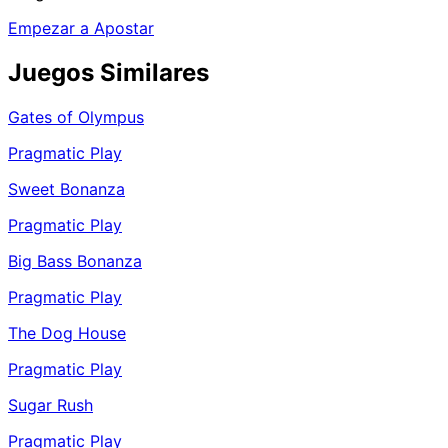
Empezar a Apostar
Juegos Similares
Gates of Olympus
Pragmatic Play
Sweet Bonanza
Pragmatic Play
Big Bass Bonanza
Pragmatic Play
The Dog House
Pragmatic Play
Sugar Rush
Pragmatic Play