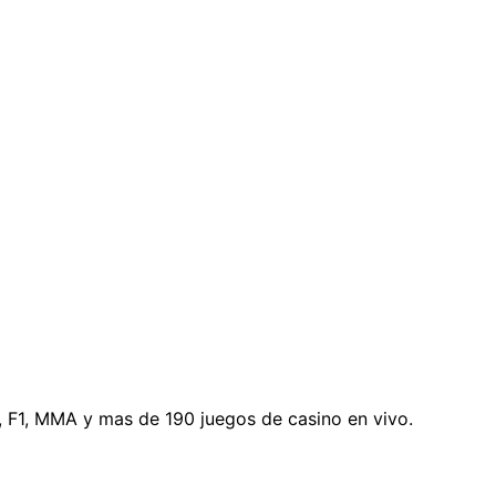
, F1, MMA y mas de 190 juegos de casino en vivo.