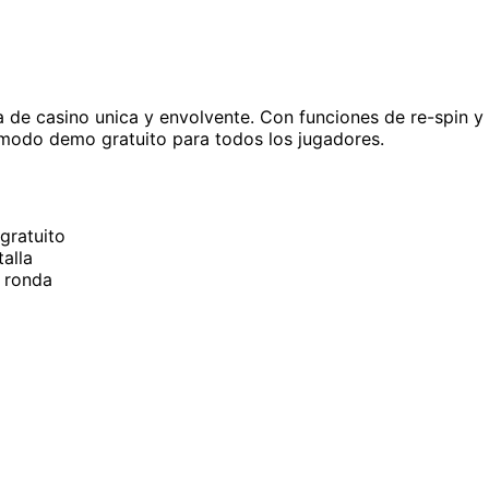
de casino unica y envolvente. Con funciones de re-spin y 
n modo demo gratuito para todos los jugadores.
gratuito
alla
a ronda