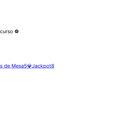
 curso
⚽
s de Mesa
5
💎
Jackpot
8