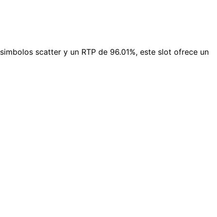
simbolos scatter y un RTP de 96.01%, este slot ofrece un