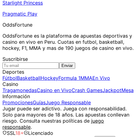
Starlight Princess
Pragmatic Play
OddsFortune
OddsFortune es la plataforma de apuestas deportivas y
casino en vivo en Peru. Cuotas en futbol, basketball,
hockey, F1, MMA y mas de 190 juegos de casino en vivo.
Suscribirse
Enviar
Deportes
Fútbol
Basketball
Hockey
Formula 1
MMA
En Vivo
Casino
Tragamonedas
Casino en Vivo
Crash Games
Jackpot
Mesa
Información
Promociones
Guías
Juego Responsable
Jugar puede ser adictivo. Juega con responsabilidad.
Solo para mayores de 18 años. Las apuestas conllevan
riesgo. Consulta nuestras políticas de
juego
responsable
.
SSL
18+
Licenciado