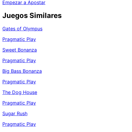
Empezar a Apostar
Juegos Similares
Gates of Olympus
Pragmatic Play
Sweet Bonanza
Pragmatic Play
Big Bass Bonanza
Pragmatic Play
The Dog House
Pragmatic Play
Sugar Rush
Pragmatic Play