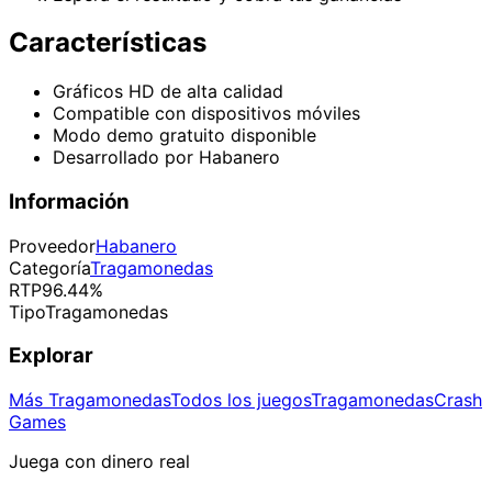
Características
Gráficos HD de alta calidad
Compatible con dispositivos móviles
Modo demo gratuito disponible
Desarrollado por
Habanero
Información
Proveedor
Habanero
Categoría
Tragamonedas
RTP
96.44
%
Tipo
Tragamonedas
Explorar
Más
Tragamonedas
Todos los juegos
Tragamonedas
Crash
Games
Juega con dinero real