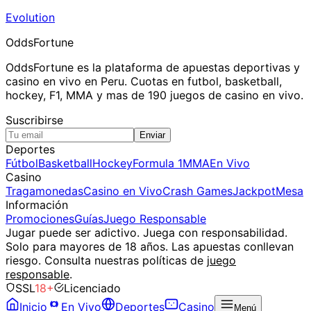
Evolution
OddsFortune
OddsFortune es la plataforma de apuestas deportivas y
casino en vivo en Peru. Cuotas en futbol, basketball,
hockey, F1, MMA y mas de 190 juegos de casino en vivo.
Suscribirse
Enviar
Deportes
Fútbol
Basketball
Hockey
Formula 1
MMA
En Vivo
Casino
Tragamonedas
Casino en Vivo
Crash Games
Jackpot
Mesa
Información
Promociones
Guías
Juego Responsable
Jugar puede ser adictivo. Juega con responsabilidad.
Solo para mayores de 18 años. Las apuestas conllevan
riesgo. Consulta nuestras políticas de
juego
responsable
.
SSL
18+
Licenciado
Inicio
En Vivo
Deportes
Casino
Menú