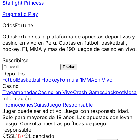
Starlight Princess
Pragmatic Play
OddsFortune
OddsFortune es la plataforma de apuestas deportivas y
casino en vivo en Peru. Cuotas en futbol, basketball,
hockey, F1, MMA y mas de 190 juegos de casino en vivo.
Suscribirse
Enviar
Deportes
Fútbol
Basketball
Hockey
Formula 1
MMA
En Vivo
Casino
Tragamonedas
Casino en Vivo
Crash Games
Jackpot
Mesa
Información
Promociones
Guías
Juego Responsable
Jugar puede ser adictivo. Juega con responsabilidad.
Solo para mayores de 18 años. Las apuestas conllevan
riesgo. Consulta nuestras políticas de
juego
responsable
.
SSL
18+
Licenciado