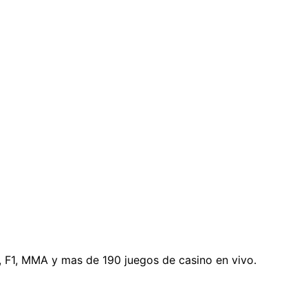
, F1, MMA y mas de 190 juegos de casino en vivo.