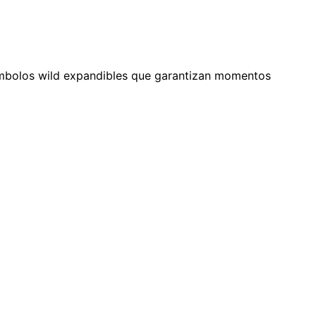
simbolos wild expandibles que garantizan momentos