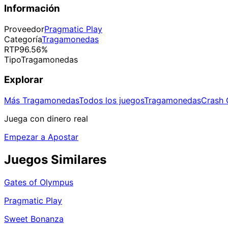
Información
Proveedor
Pragmatic Play
Categoría
Tragamonedas
RTP
96.56
%
Tipo
Tragamonedas
Explorar
Más
Tragamonedas
Todos los juegos
Tragamonedas
Crash
Juega con dinero real
Empezar a Apostar
Juegos Similares
Gates of Olympus
Pragmatic Play
Sweet Bonanza