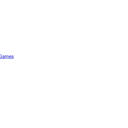
 Games