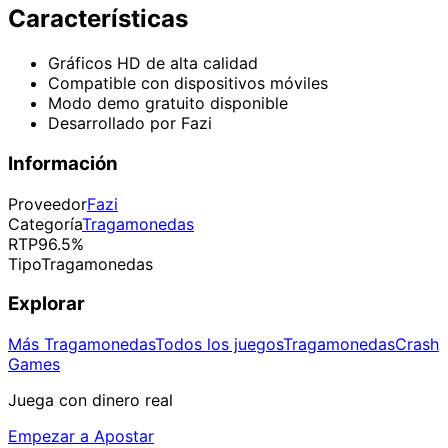
Características
Gráficos HD de alta calidad
Compatible con dispositivos móviles
Modo demo gratuito disponible
Desarrollado por
Fazi
Información
Proveedor
Fazi
Categoría
Tragamonedas
RTP
96.5
%
Tipo
Tragamonedas
Explorar
Más
Tragamonedas
Todos los juegos
Tragamonedas
Crash
Games
Juega con dinero real
Empezar a Apostar