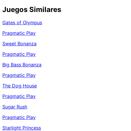
Juegos Similares
Gates of Olympus
Pragmatic Play
Sweet Bonanza
Pragmatic Play
Big Bass Bonanza
Pragmatic Play
The Dog House
Pragmatic Play
Sugar Rush
Pragmatic Play
Starlight Princess