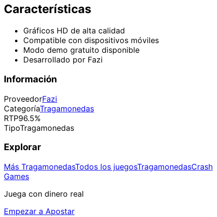
Características
Gráficos HD de alta calidad
Compatible con dispositivos móviles
Modo demo gratuito disponible
Desarrollado por
Fazi
Información
Proveedor
Fazi
Categoría
Tragamonedas
RTP
96.5
%
Tipo
Tragamonedas
Explorar
Más
Tragamonedas
Todos los juegos
Tragamonedas
Crash
Games
Juega con dinero real
Empezar a Apostar