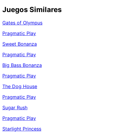
Juegos Similares
Gates of Olympus
Pragmatic Play
Sweet Bonanza
Pragmatic Play
Big Bass Bonanza
Pragmatic Play
The Dog House
Pragmatic Play
Sugar Rush
Pragmatic Play
Starlight Princess