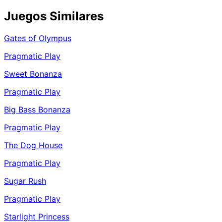
Juegos Similares
Gates of Olympus
Pragmatic Play
Sweet Bonanza
Pragmatic Play
Big Bass Bonanza
Pragmatic Play
The Dog House
Pragmatic Play
Sugar Rush
Pragmatic Play
Starlight Princess