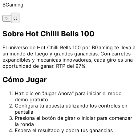
BGaming
♡
⛶
Sobre
Hot Chilli Bells 100
El universo de Hot Chilli Bells 100 por BGaming te lleva a
un mundo de fuego y grandes ganancias. Con carretes
expandibles y mecanicas innovadoras, cada giro es una
oportunidad de ganar. RTP del 97%.
Cómo Jugar
Haz clic en "Jugar Ahora" para iniciar el modo
demo gratuito
Configura tu apuesta utilizando los controles en
pantalla
Presiona el botón de girar o iniciar para comenzar
la ronda
Espera el resultado y cobra tus ganancias