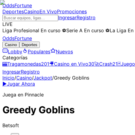
OddsFortune
Deportes
Casino
En Vivo
Promociones
Ingresar
Registro
LIVE
Liga Profesional
En curso
⚽
Serie A
En curso
⚽
La Liga
En
OddsFortune
Casino
Deportes
Lobby
Populares
Nuevos
Categorías
🎰
Tragamonedas
201
🎥
Casino en Vivo
30
🚀
Crash
21
🃏
Juego
Ingresar
Registro
Inicio
/
Casino
/
Jackpot
/
Greedy Goblins
▶
Jugar Ahora
Juega en
Pinnacle
Greedy Goblins
Betsoft