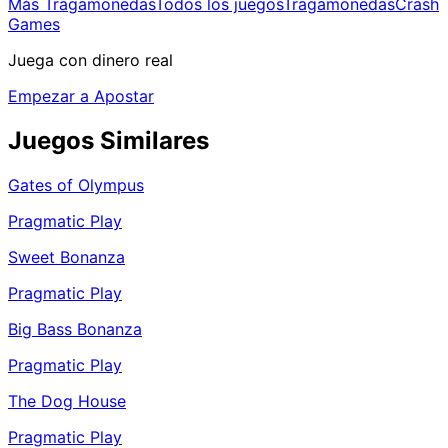
Más
Tragamonedas
Todos los juegos
Tragamonedas
Crash
Games
Juega con dinero real
Empezar a Apostar
Juegos Similares
Gates of Olympus
Pragmatic Play
Sweet Bonanza
Pragmatic Play
Big Bass Bonanza
Pragmatic Play
The Dog House
Pragmatic Play