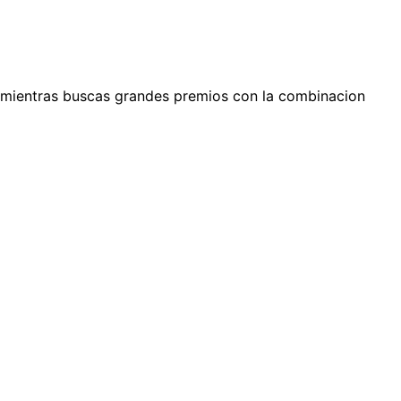
es mientras buscas grandes premios con la combinacion