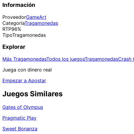
Información
Proveedor
GameArt
Categoría
Tragamonedas
RTP
96
%
Tipo
Tragamonedas
Explorar
Más
Tragamonedas
Todos los juegos
Tragamonedas
Crash
Juega con dinero real
Empezar a Apostar
Juegos Similares
Gates of Olympus
Pragmatic Play
Sweet Bonanza