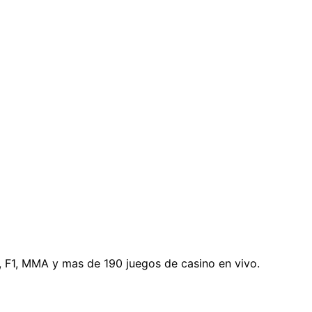
, F1, MMA y mas de 190 juegos de casino en vivo.