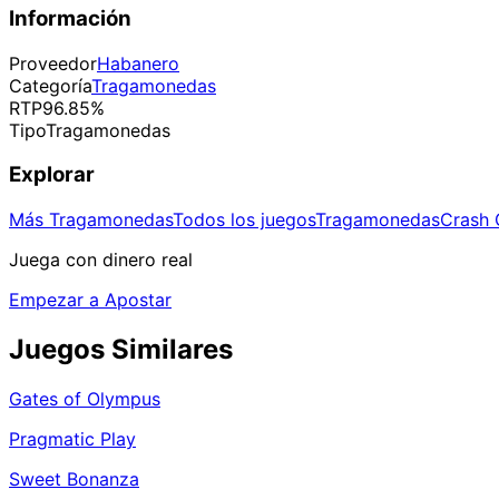
Información
Proveedor
Habanero
Categoría
Tragamonedas
RTP
96.85
%
Tipo
Tragamonedas
Explorar
Más
Tragamonedas
Todos los juegos
Tragamonedas
Crash
Juega con dinero real
Empezar a Apostar
Juegos Similares
Gates of Olympus
Pragmatic Play
Sweet Bonanza