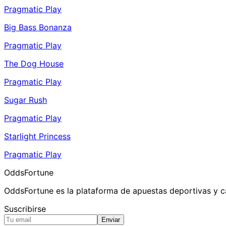
Pragmatic Play
Big Bass Bonanza
Pragmatic Play
The Dog House
Pragmatic Play
Sugar Rush
Pragmatic Play
Starlight Princess
Pragmatic Play
OddsFortune
OddsFortune es la plataforma de apuestas deportivas y ca
Suscribirse
Enviar