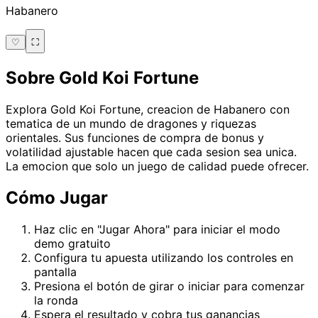
Habanero
♡
⛶
Sobre
Gold Koi Fortune
Explora Gold Koi Fortune, creacion de Habanero con
tematica de un mundo de dragones y riquezas
orientales. Sus funciones de compra de bonus y
volatilidad ajustable hacen que cada sesion sea unica.
La emocion que solo un juego de calidad puede ofrecer.
Cómo Jugar
Haz clic en "Jugar Ahora" para iniciar el modo
demo gratuito
Configura tu apuesta utilizando los controles en
pantalla
Presiona el botón de girar o iniciar para comenzar
la ronda
Espera el resultado y cobra tus ganancias