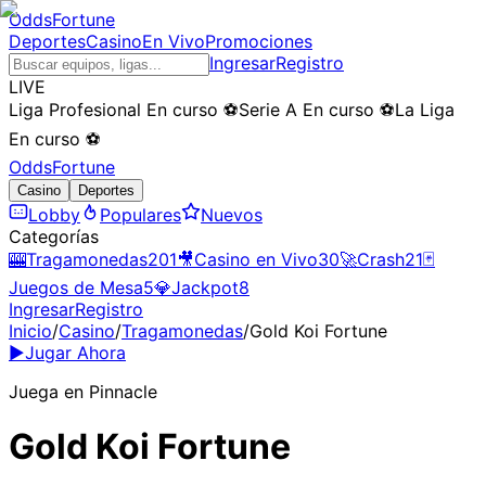
OddsFortune
Deportes
Casino
En Vivo
Promociones
Ingresar
Registro
LIVE
Liga Profesional
En curso
⚽
Serie A
En curso
⚽
La Liga
En curso
⚽
OddsFortune
Casino
Deportes
Lobby
Populares
Nuevos
Categorías
🎰
Tragamonedas
201
🎥
Casino en Vivo
30
🚀
Crash
21
🃏
Juegos de Mesa
5
💎
Jackpot
8
Ingresar
Registro
Inicio
/
Casino
/
Tragamonedas
/
Gold Koi Fortune
▶
Jugar Ahora
Juega en
Pinnacle
Gold Koi Fortune