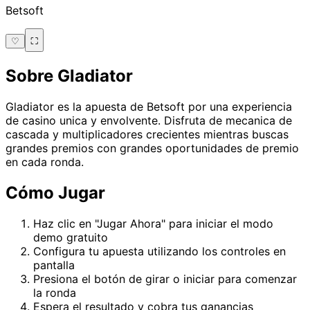
Betsoft
♡
⛶
Sobre
Gladiator
Gladiator es la apuesta de Betsoft por una experiencia
de casino unica y envolvente. Disfruta de mecanica de
cascada y multiplicadores crecientes mientras buscas
grandes premios con grandes oportunidades de premio
en cada ronda.
Cómo Jugar
Haz clic en "Jugar Ahora" para iniciar el modo
demo gratuito
Configura tu apuesta utilizando los controles en
pantalla
Presiona el botón de girar o iniciar para comenzar
la ronda
Espera el resultado y cobra tus ganancias