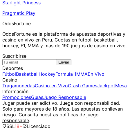
Starlight Princess
Pragmatic Play
OddsFortune
OddsFortune es la plataforma de apuestas deportivas y
casino en vivo en Peru. Cuotas en futbol, basketball,
hockey, F1, MMA y mas de 190 juegos de casino en vivo.
Suscribirse
Enviar
Deportes
Fútbol
Basketball
Hockey
Formula 1
MMA
En Vivo
Casino
Tragamonedas
Casino en Vivo
Crash Games
Jackpot
Mesa
Información
Promociones
Guías
Juego Responsable
Jugar puede ser adictivo. Juega con responsabilidad.
Solo para mayores de 18 años. Las apuestas conllevan
riesgo. Consulta nuestras políticas de
juego
responsable
.
SSL
18+
Licenciado