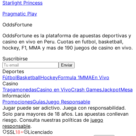
Starlight Princess
Pragmatic Play
OddsFortune
OddsFortune es la plataforma de apuestas deportivas y
casino en vivo en Peru. Cuotas en futbol, basketball,
hockey, F1, MMA y mas de 190 juegos de casino en vivo.
Suscribirse
Enviar
Deportes
Fútbol
Basketball
Hockey
Formula 1
MMA
En Vivo
Casino
Tragamonedas
Casino en Vivo
Crash Games
Jackpot
Mesa
Información
Promociones
Guías
Juego Responsable
Jugar puede ser adictivo. Juega con responsabilidad.
Solo para mayores de 18 años. Las apuestas conllevan
riesgo. Consulta nuestras políticas de
juego
responsable
.
SSL
18+
Licenciado