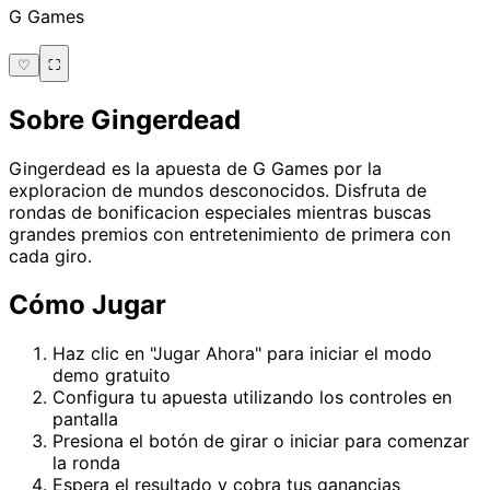
G Games
♡
⛶
Sobre
Gingerdead
Gingerdead es la apuesta de G Games por la
exploracion de mundos desconocidos. Disfruta de
rondas de bonificacion especiales mientras buscas
grandes premios con entretenimiento de primera con
cada giro.
Cómo Jugar
Haz clic en "Jugar Ahora" para iniciar el modo
demo gratuito
Configura tu apuesta utilizando los controles en
pantalla
Presiona el botón de girar o iniciar para comenzar
la ronda
Espera el resultado y cobra tus ganancias