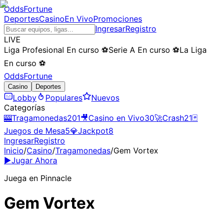
OddsFortune
Deportes
Casino
En Vivo
Promociones
Ingresar
Registro
LIVE
Liga Profesional
En curso
⚽
Serie A
En curso
⚽
La Liga
En curso
⚽
OddsFortune
Casino
Deportes
Lobby
Populares
Nuevos
Categorías
🎰
Tragamonedas
201
🎥
Casino en Vivo
30
🚀
Crash
21
🃏
Juegos de Mesa
5
💎
Jackpot
8
Ingresar
Registro
Inicio
/
Casino
/
Tragamonedas
/
Gem Vortex
▶
Jugar Ahora
Juega en
Pinnacle
Gem Vortex