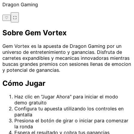
Dragon Gaming
♡
⛶
Sobre
Gem Vortex
Gem Vortex es la apuesta de Dragon Gaming por un
universo de entretenimiento y ganancias. Disfruta de
carretes expandibles y mecanicas innovadoras mientras
buscas grandes premios con sesiones llenas de emocion
y potencial de ganancias.
Cómo Jugar
Haz clic en "Jugar Ahora" para iniciar el modo
demo gratuito
Configura tu apuesta utilizando los controles en
pantalla
Presiona el botón de girar o iniciar para comenzar
la ronda
Espera el resultado y cobra tus ganancias