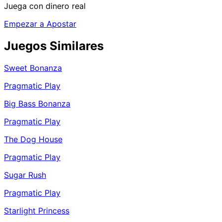
Juega con dinero real
Empezar a Apostar
Juegos Similares
Sweet Bonanza
Pragmatic Play
Big Bass Bonanza
Pragmatic Play
The Dog House
Pragmatic Play
Sugar Rush
Pragmatic Play
Starlight Princess