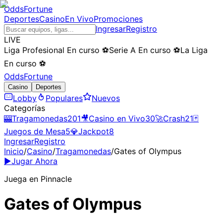
OddsFortune
Deportes
Casino
En Vivo
Promociones
Ingresar
Registro
LIVE
Liga Profesional
En curso
⚽
Serie A
En curso
⚽
La Liga
En curso
⚽
OddsFortune
Casino
Deportes
Lobby
Populares
Nuevos
Categorías
🎰
Tragamonedas
201
🎥
Casino en Vivo
30
🚀
Crash
21
🃏
Juegos de Mesa
5
💎
Jackpot
8
Ingresar
Registro
Inicio
/
Casino
/
Tragamonedas
/
Gates of Olympus
▶
Jugar Ahora
Juega en
Pinnacle
Gates of Olympus