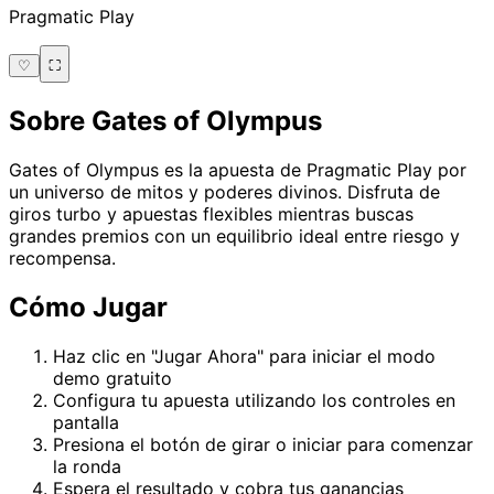
Pragmatic Play
♡
⛶
Sobre
Gates of Olympus
Gates of Olympus es la apuesta de Pragmatic Play por
un universo de mitos y poderes divinos. Disfruta de
giros turbo y apuestas flexibles mientras buscas
grandes premios con un equilibrio ideal entre riesgo y
recompensa.
Cómo Jugar
Haz clic en "Jugar Ahora" para iniciar el modo
demo gratuito
Configura tu apuesta utilizando los controles en
pantalla
Presiona el botón de girar o iniciar para comenzar
la ronda
Espera el resultado y cobra tus ganancias