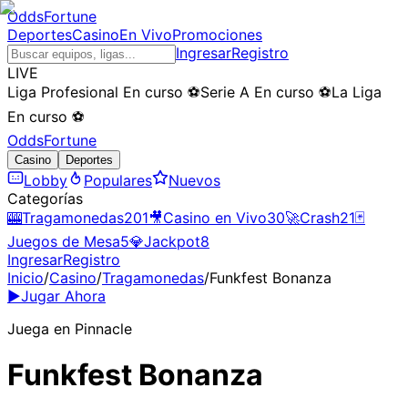
OddsFortune
Deportes
Casino
En Vivo
Promociones
Ingresar
Registro
LIVE
Liga Profesional
En curso
⚽
Serie A
En curso
⚽
La Liga
En curso
⚽
OddsFortune
Casino
Deportes
Lobby
Populares
Nuevos
Categorías
🎰
Tragamonedas
201
🎥
Casino en Vivo
30
🚀
Crash
21
🃏
Juegos de Mesa
5
💎
Jackpot
8
Ingresar
Registro
Inicio
/
Casino
/
Tragamonedas
/
Funkfest Bonanza
▶
Jugar Ahora
Juega en
Pinnacle
Funkfest Bonanza