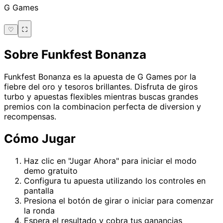
G Games
♡
⛶
Sobre
Funkfest Bonanza
Funkfest Bonanza es la apuesta de G Games por la
fiebre del oro y tesoros brillantes. Disfruta de giros
turbo y apuestas flexibles mientras buscas grandes
premios con la combinacion perfecta de diversion y
recompensas.
Cómo Jugar
Haz clic en "Jugar Ahora" para iniciar el modo
demo gratuito
Configura tu apuesta utilizando los controles en
pantalla
Presiona el botón de girar o iniciar para comenzar
la ronda
Espera el resultado y cobra tus ganancias