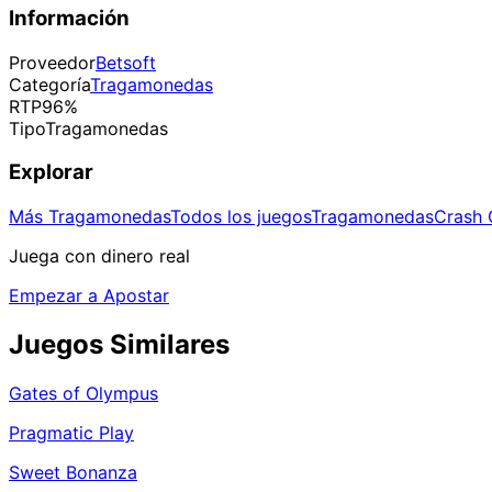
Información
Proveedor
Betsoft
Categoría
Tragamonedas
RTP
96
%
Tipo
Tragamonedas
Explorar
Más
Tragamonedas
Todos los juegos
Tragamonedas
Crash
Juega con dinero real
Empezar a Apostar
Juegos Similares
Gates of Olympus
Pragmatic Play
Sweet Bonanza