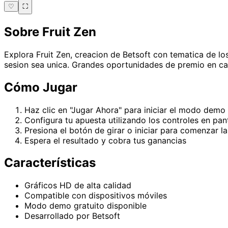
♡
⛶
Sobre
Fruit Zen
Explora Fruit Zen, creacion de Betsoft con tematica de l
sesion sea unica. Grandes oportunidades de premio en ca
Cómo Jugar
Haz clic en "Jugar Ahora" para iniciar el modo demo 
Configura tu apuesta utilizando los controles en pant
Presiona el botón de girar o iniciar para comenzar l
Espera el resultado y cobra tus ganancias
Características
Gráficos HD de alta calidad
Compatible con dispositivos móviles
Modo demo gratuito disponible
Desarrollado por
Betsoft