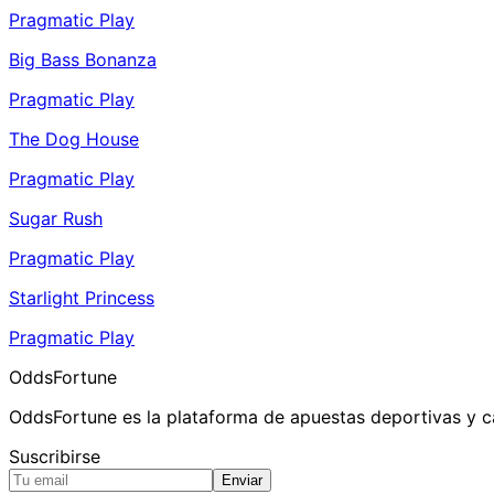
Pragmatic Play
Big Bass Bonanza
Pragmatic Play
The Dog House
Pragmatic Play
Sugar Rush
Pragmatic Play
Starlight Princess
Pragmatic Play
OddsFortune
OddsFortune es la plataforma de apuestas deportivas y ca
Suscribirse
Enviar