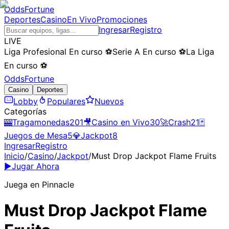
OddsFortune
Deportes
Casino
En Vivo
Promociones
Ingresar
Registro
LIVE
Liga Profesional
En curso
⚽
Serie A
En curso
⚽
La Liga
En curso
⚽
OddsFortune
Casino
Deportes
Lobby
Populares
Nuevos
Categorías
🎰
Tragamonedas
201
🎥
Casino en Vivo
30
🚀
Crash
21
🃏
Juegos de Mesa
5
💎
Jackpot
8
Ingresar
Registro
Inicio
/
Casino
/
Jackpot
/
Must Drop Jackpot Flame Fruits
▶
Jugar Ahora
Juega en
Pinnacle
Must Drop Jackpot Flame