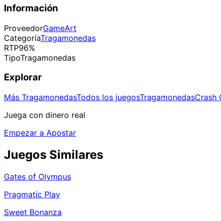
Información
Proveedor
GameArt
Categoría
Tragamonedas
RTP
96
%
Tipo
Tragamonedas
Explorar
Más
Tragamonedas
Todos los juegos
Tragamonedas
Crash
Juega con dinero real
Empezar a Apostar
Juegos Similares
Gates of Olympus
Pragmatic Play
Sweet Bonanza