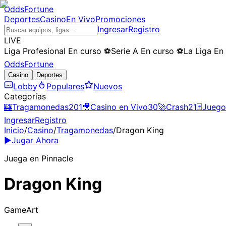
OddsFortune
Deportes
Casino
En Vivo
Promociones
Ingresar
Registro
LIVE
Liga Profesional
En curso
⚽
Serie A
En curso
⚽
La Liga
En
OddsFortune
Casino
Deportes
Lobby
Populares
Nuevos
Categorías
🎰
Tragamonedas
201
🎥
Casino en Vivo
30
🚀
Crash
21
🃏
Juego
Ingresar
Registro
Inicio
/
Casino
/
Tragamonedas
/
Dragon King
▶
Jugar Ahora
Juega en
Pinnacle
Dragon King
GameArt