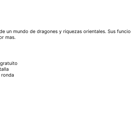
e un mundo de dragones y riquezas orientales. Sus funcio
or mas.
gratuito
alla
a ronda