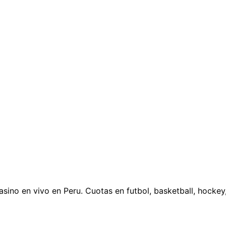
sino en vivo en Peru. Cuotas en futbol, basketball, hockey