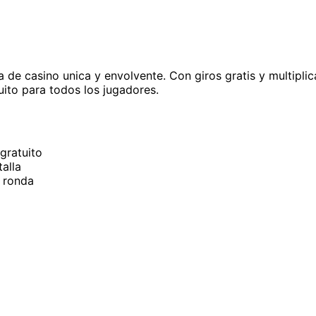
de casino unica y envolvente. Con giros gratis y multiplic
ito para todos los jugadores.
gratuito
alla
a ronda