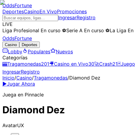
OddsFortune
Deportes
Casino
En Vivo
Promociones
Ingresar
Registro
LIVE
Liga Profesional
En curso
⚽
Serie A
En curso
⚽
La Liga
En
OddsFortune
Casino
Deportes
Lobby
Populares
Nuevos
Categorías
🎰
Tragamonedas
201
🎥
Casino en Vivo
30
🚀
Crash
21
🃏
Juego
Ingresar
Registro
Inicio
/
Casino
/
Tragamonedas
/
Diamond Dez
▶
Jugar Ahora
Juega en
Pinnacle
Diamond Dez
AvatarUX