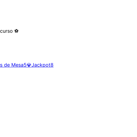
 curso
⚽
s de Mesa
5
💎
Jackpot
8