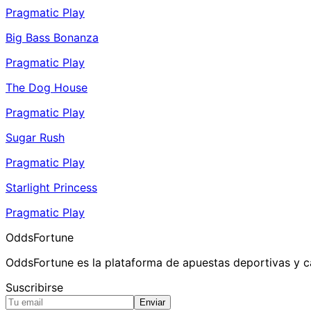
Pragmatic Play
Big Bass Bonanza
Pragmatic Play
The Dog House
Pragmatic Play
Sugar Rush
Pragmatic Play
Starlight Princess
Pragmatic Play
OddsFortune
OddsFortune es la plataforma de apuestas deportivas y ca
Suscribirse
Enviar