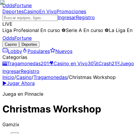
OddsFortune
Deportes
Casino
En Vivo
Promociones
Ingresar
Registro
LIVE
Liga Profesional
En curso
⚽
Serie A
En curso
⚽
La Liga
En
OddsFortune
Casino
Deportes
Lobby
Populares
Nuevos
Categorías
🎰
Tragamonedas
201
🎥
Casino en Vivo
30
🚀
Crash
21
🃏
Juego
Ingresar
Registro
Inicio
/
Casino
/
Tragamonedas
/
Christmas Workshop
▶
Jugar Ahora
Juega en
Pinnacle
Christmas Workshop
Gamzix