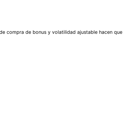
 de compra de bonus y volatilidad ajustable hacen que