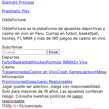
Starlight Princess
Pragmatic Play
OddsFortune
OddsFortune es la plataforma de apuestas deportivas y
casino en vivo en Peru. Cuotas en futbol, basketball,
hockey, F1, MMA y mas de 190 juegos de casino en vivo.
Suscribirse
Enviar
Deportes
Fútbol
Basketball
Hockey
Formula 1
MMA
En Vivo
Casino
Tragamonedas
Casino en Vivo
Crash Games
Jackpot
Mesa
Información
Promociones
Guías
Juego Responsable
Jugar puede ser adictivo. Juega con responsabilidad.
Solo para mayores de 18 años. Las apuestas conllevan
riesgo. Consulta nuestras políticas de
juego
responsable
.
SSL
18+
Licenciado