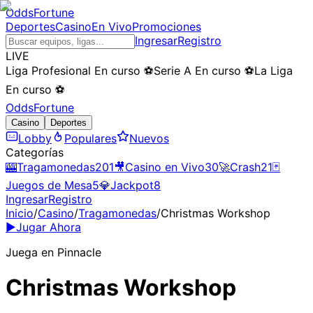
OddsFortune
Deportes
Casino
En Vivo
Promociones
Ingresar
Registro
LIVE
Liga Profesional
En curso
⚽
Serie A
En curso
⚽
La Liga
En curso
⚽
OddsFortune
Casino
Deportes
Lobby
Populares
Nuevos
Categorías
🎰
Tragamonedas
201
🎥
Casino en Vivo
30
🚀
Crash
21
🃏
Juegos de Mesa
5
💎
Jackpot
8
Ingresar
Registro
Inicio
/
Casino
/
Tragamonedas
/
Christmas Workshop
▶
Jugar Ahora
Juega en
Pinnacle
Christmas Workshop