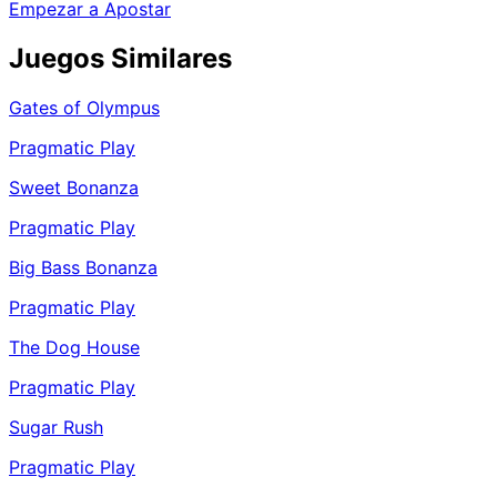
Empezar a Apostar
Juegos Similares
Gates of Olympus
Pragmatic Play
Sweet Bonanza
Pragmatic Play
Big Bass Bonanza
Pragmatic Play
The Dog House
Pragmatic Play
Sugar Rush
Pragmatic Play