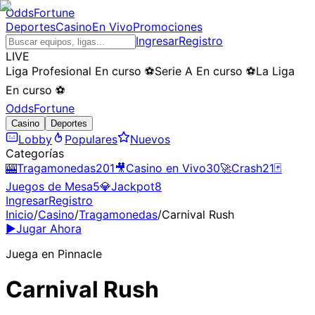
OddsFortune
Deportes
Casino
En Vivo
Promociones
Ingresar
Registro
LIVE
Liga Profesional
En curso
⚽
Serie A
En curso
⚽
La Liga
En curso
⚽
OddsFortune
Casino
Deportes
Lobby
Populares
Nuevos
Categorías
🎰
Tragamonedas
201
🎥
Casino en Vivo
30
🚀
Crash
21
🃏
Juegos de Mesa
5
💎
Jackpot
8
Ingresar
Registro
Inicio
/
Casino
/
Tragamonedas
/
Carnival Rush
▶
Jugar Ahora
Juega en
Pinnacle
Carnival Rush