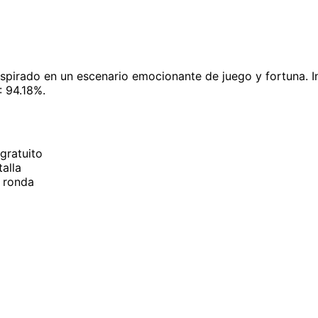
pirado en un escenario emocionante de juego y fortuna. Inc
: 94.18%.
gratuito
alla
a ronda