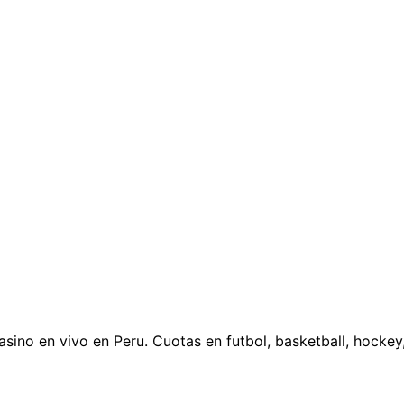
sino en vivo en Peru. Cuotas en futbol, basketball, hockey