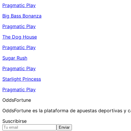
Pragmatic Play
Big Bass Bonanza
Pragmatic Play
The Dog House
Pragmatic Play
Sugar Rush
Pragmatic Play
Starlight Princess
Pragmatic Play
OddsFortune
OddsFortune es la plataforma de apuestas deportivas y ca
Suscribirse
Enviar