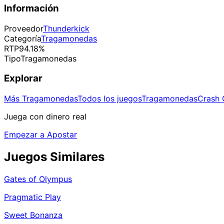
Información
Proveedor
Thunderkick
Categoría
Tragamonedas
RTP
94.18
%
Tipo
Tragamonedas
Explorar
Más
Tragamonedas
Todos los juegos
Tragamonedas
Crash
Juega con dinero real
Empezar a Apostar
Juegos Similares
Gates of Olympus
Pragmatic Play
Sweet Bonanza