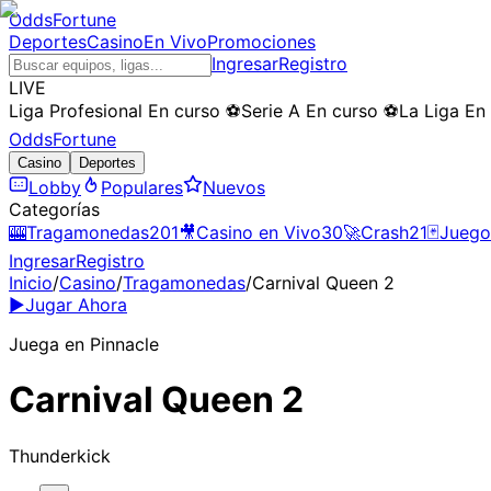
OddsFortune
Deportes
Casino
En Vivo
Promociones
Ingresar
Registro
LIVE
Liga Profesional
En curso
⚽
Serie A
En curso
⚽
La Liga
En
OddsFortune
Casino
Deportes
Lobby
Populares
Nuevos
Categorías
🎰
Tragamonedas
201
🎥
Casino en Vivo
30
🚀
Crash
21
🃏
Juego
Ingresar
Registro
Inicio
/
Casino
/
Tragamonedas
/
Carnival Queen 2
▶
Jugar Ahora
Juega en
Pinnacle
Carnival Queen 2
Thunderkick