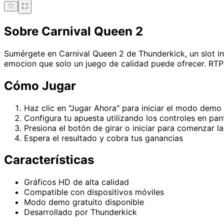
♡
⛶
Sobre
Carnival Queen 2
Sumérgete en Carnival Queen 2 de Thunderkick, un slot ins
emocion que solo un juego de calidad puede ofrecer. RTP
Cómo Jugar
Haz clic en "Jugar Ahora" para iniciar el modo demo 
Configura tu apuesta utilizando los controles en pant
Presiona el botón de girar o iniciar para comenzar l
Espera el resultado y cobra tus ganancias
Características
Gráficos HD de alta calidad
Compatible con dispositivos móviles
Modo demo gratuito disponible
Desarrollado por
Thunderkick