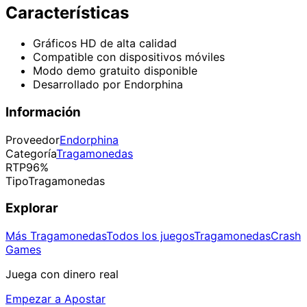
Características
Gráficos HD de alta calidad
Compatible con dispositivos móviles
Modo demo gratuito disponible
Desarrollado por
Endorphina
Información
Proveedor
Endorphina
Categoría
Tragamonedas
RTP
96
%
Tipo
Tragamonedas
Explorar
Más
Tragamonedas
Todos los juegos
Tragamonedas
Crash
Games
Juega con dinero real
Empezar a Apostar