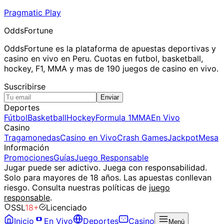
Pragmatic Play
OddsFortune
OddsFortune es la plataforma de apuestas deportivas y
casino en vivo en Peru. Cuotas en futbol, basketball,
hockey, F1, MMA y mas de 190 juegos de casino en vivo.
Suscribirse
Enviar
Deportes
Fútbol
Basketball
Hockey
Formula 1
MMA
En Vivo
Casino
Tragamonedas
Casino en Vivo
Crash Games
Jackpot
Mesa
Información
Promociones
Guías
Juego Responsable
Jugar puede ser adictivo. Juega con responsabilidad.
Solo para mayores de 18 años. Las apuestas conllevan
riesgo. Consulta nuestras políticas de
juego
responsable
.
SSL
18+
Licenciado
Inicio
En Vivo
Deportes
Casino
Menú