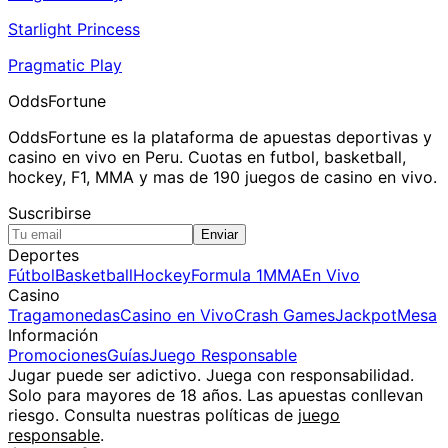
Starlight Princess
Pragmatic Play
OddsFortune
OddsFortune es la plataforma de apuestas deportivas y
casino en vivo en Peru. Cuotas en futbol, basketball,
hockey, F1, MMA y mas de 190 juegos de casino en vivo.
Suscribirse
Enviar
Deportes
Fútbol
Basketball
Hockey
Formula 1
MMA
En Vivo
Casino
Tragamonedas
Casino en Vivo
Crash Games
Jackpot
Mesa
Información
Promociones
Guías
Juego Responsable
Jugar puede ser adictivo. Juega con responsabilidad.
Solo para mayores de 18 años. Las apuestas conllevan
riesgo. Consulta nuestras políticas de
juego
responsable
.