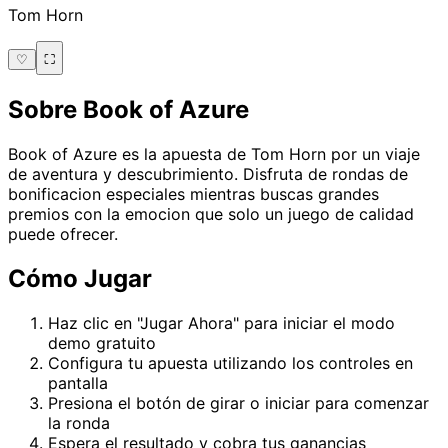
Tom Horn
♡
⛶
Sobre
Book of Azure
Book of Azure es la apuesta de Tom Horn por un viaje
de aventura y descubrimiento. Disfruta de rondas de
bonificacion especiales mientras buscas grandes
premios con la emocion que solo un juego de calidad
puede ofrecer.
Cómo Jugar
Haz clic en "Jugar Ahora" para iniciar el modo
demo gratuito
Configura tu apuesta utilizando los controles en
pantalla
Presiona el botón de girar o iniciar para comenzar
la ronda
Espera el resultado y cobra tus ganancias