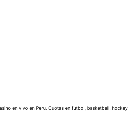
sino en vivo en Peru. Cuotas en futbol, basketball, hockey