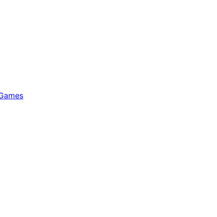
 Games