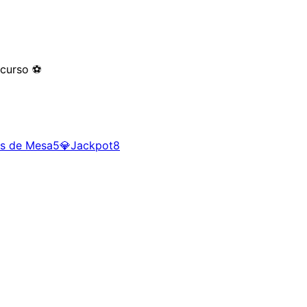
 curso
⚽
s de Mesa
5
💎
Jackpot
8