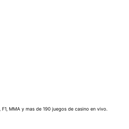
, F1, MMA y mas de 190 juegos de casino en vivo.