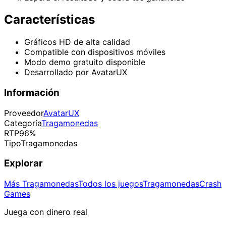
Características
Gráficos HD de alta calidad
Compatible con dispositivos móviles
Modo demo gratuito disponible
Desarrollado por
AvatarUX
Información
Proveedor
AvatarUX
Categoría
Tragamonedas
RTP
96
%
Tipo
Tragamonedas
Explorar
Más
Tragamonedas
Todos los juegos
Tragamonedas
Crash
Games
Juega con dinero real