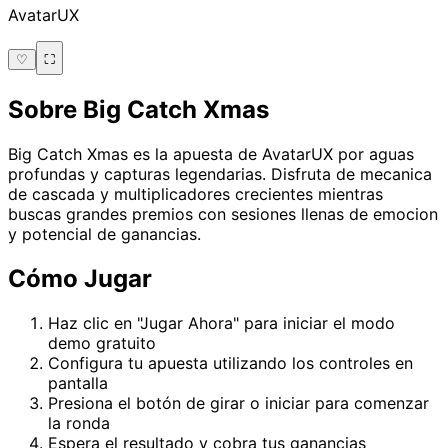
AvatarUX
♡
⛶
Sobre
Big Catch Xmas
Big Catch Xmas es la apuesta de AvatarUX por aguas
profundas y capturas legendarias. Disfruta de mecanica
de cascada y multiplicadores crecientes mientras
buscas grandes premios con sesiones llenas de emocion
y potencial de ganancias.
Cómo Jugar
Haz clic en "Jugar Ahora" para iniciar el modo
demo gratuito
Configura tu apuesta utilizando los controles en
pantalla
Presiona el botón de girar o iniciar para comenzar
la ronda
Espera el resultado y cobra tus ganancias