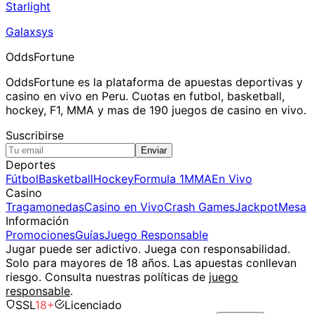
Starlight
Galaxsys
OddsFortune
OddsFortune es la plataforma de apuestas deportivas y
casino en vivo en Peru. Cuotas en futbol, basketball,
hockey, F1, MMA y mas de 190 juegos de casino en vivo.
Suscribirse
Enviar
Deportes
Fútbol
Basketball
Hockey
Formula 1
MMA
En Vivo
Casino
Tragamonedas
Casino en Vivo
Crash Games
Jackpot
Mesa
Información
Promociones
Guías
Juego Responsable
Jugar puede ser adictivo. Juega con responsabilidad.
Solo para mayores de 18 años. Las apuestas conllevan
riesgo. Consulta nuestras políticas de
juego
responsable
.
SSL
18+
Licenciado