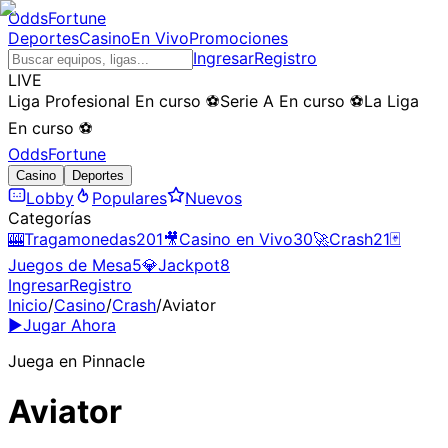
OddsFortune
Deportes
Casino
En Vivo
Promociones
Ingresar
Registro
LIVE
Liga Profesional
En curso
⚽
Serie A
En curso
⚽
La Liga
En curso
⚽
OddsFortune
Casino
Deportes
Lobby
Populares
Nuevos
Categorías
🎰
Tragamonedas
201
🎥
Casino en Vivo
30
🚀
Crash
21
🃏
Juegos de Mesa
5
💎
Jackpot
8
Ingresar
Registro
Inicio
/
Casino
/
Crash
/
Aviator
▶
Jugar Ahora
Juega en
Pinnacle
Aviator