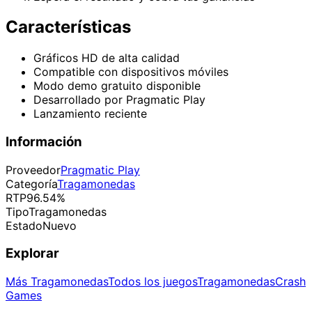
Características
Gráficos HD de alta calidad
Compatible con dispositivos móviles
Modo demo gratuito disponible
Desarrollado por
Pragmatic Play
Lanzamiento reciente
Información
Proveedor
Pragmatic Play
Categoría
Tragamonedas
RTP
96.54
%
Tipo
Tragamonedas
Estado
Nuevo
Explorar
Más
Tragamonedas
Todos los juegos
Tragamonedas
Crash
Games