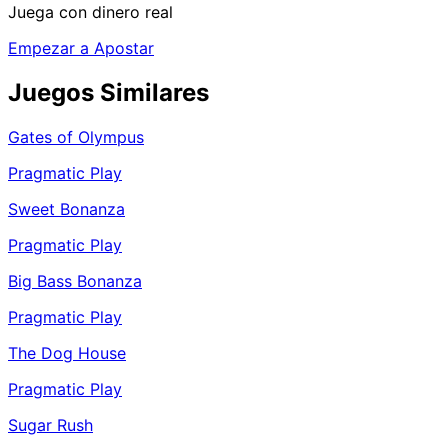
Juega con dinero real
Empezar a Apostar
Juegos Similares
Gates of Olympus
Pragmatic Play
Sweet Bonanza
Pragmatic Play
Big Bass Bonanza
Pragmatic Play
The Dog House
Pragmatic Play
Sugar Rush