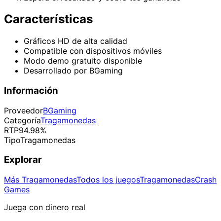
Características
Gráficos HD de alta calidad
Compatible con dispositivos móviles
Modo demo gratuito disponible
Desarrollado por
BGaming
Información
Proveedor
BGaming
Categoría
Tragamonedas
RTP
94.98
%
Tipo
Tragamonedas
Explorar
Más
Tragamonedas
Todos los juegos
Tragamonedas
Crash
Games
Juega con dinero real