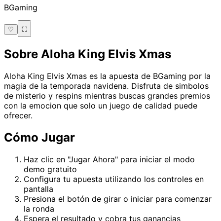
BGaming
♡
⛶
Sobre
Aloha King Elvis Xmas
Aloha King Elvis Xmas es la apuesta de BGaming por la
magia de la temporada navidena. Disfruta de simbolos
de misterio y respins mientras buscas grandes premios
con la emocion que solo un juego de calidad puede
ofrecer.
Cómo Jugar
Haz clic en "Jugar Ahora" para iniciar el modo
demo gratuito
Configura tu apuesta utilizando los controles en
pantalla
Presiona el botón de girar o iniciar para comenzar
la ronda
Espera el resultado y cobra tus ganancias