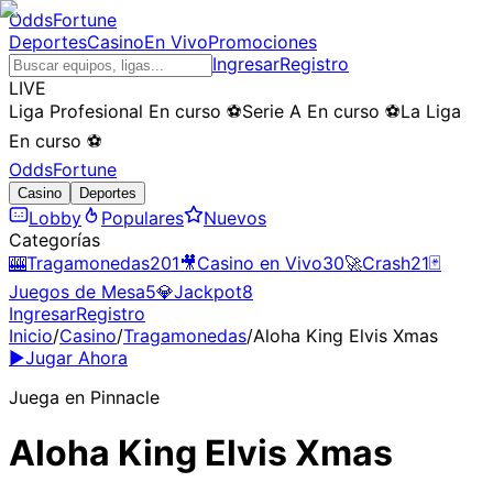
OddsFortune
Deportes
Casino
En Vivo
Promociones
Ingresar
Registro
LIVE
Liga Profesional
En curso
⚽
Serie A
En curso
⚽
La Liga
En curso
⚽
OddsFortune
Casino
Deportes
Lobby
Populares
Nuevos
Categorías
🎰
Tragamonedas
201
🎥
Casino en Vivo
30
🚀
Crash
21
🃏
Juegos de Mesa
5
💎
Jackpot
8
Ingresar
Registro
Inicio
/
Casino
/
Tragamonedas
/
Aloha King Elvis Xmas
▶
Jugar Ahora
Juega en
Pinnacle
Aloha King Elvis Xmas