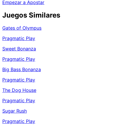
Empezar a Apostar
Juegos Similares
Gates of Olympus
Pragmatic Play
Sweet Bonanza
Pragmatic Play
Big Bass Bonanza
Pragmatic Play
The Dog House
Pragmatic Play
Sugar Rush
Pragmatic Play