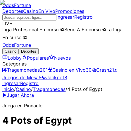
OddsFortune
Deportes
Casino
En Vivo
Promociones
Ingresar
Registro
LIVE
Liga Profesional
En curso
⚽
Serie A
En curso
⚽
La Liga
En curso
⚽
OddsFortune
Casino
Deportes
Lobby
Populares
Nuevos
Categorías
🎰
Tragamonedas
201
🎥
Casino en Vivo
30
🚀
Crash
21
🃏
Juegos de Mesa
5
💎
Jackpot
8
Ingresar
Registro
Inicio
/
Casino
/
Tragamonedas
/
4 Pots of Egypt
▶
Jugar Ahora
Juega en
Pinnacle
4 Pots of Egypt