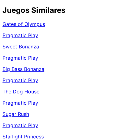
Juegos Similares
Gates of Olympus
Pragmatic Play
Sweet Bonanza
Pragmatic Play
Big Bass Bonanza
Pragmatic Play
The Dog House
Pragmatic Play
Sugar Rush
Pragmatic Play
Starlight Princess