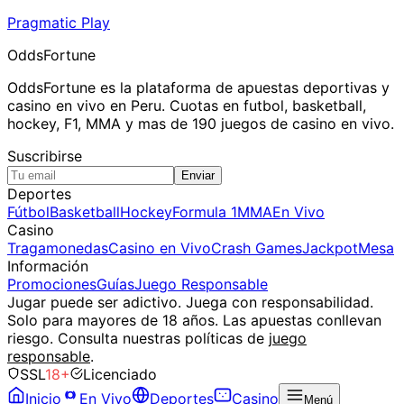
Pragmatic Play
OddsFortune
OddsFortune es la plataforma de apuestas deportivas y
casino en vivo en Peru. Cuotas en futbol, basketball,
hockey, F1, MMA y mas de 190 juegos de casino en vivo.
Suscribirse
Enviar
Deportes
Fútbol
Basketball
Hockey
Formula 1
MMA
En Vivo
Casino
Tragamonedas
Casino en Vivo
Crash Games
Jackpot
Mesa
Información
Promociones
Guías
Juego Responsable
Jugar puede ser adictivo. Juega con responsabilidad.
Solo para mayores de 18 años. Las apuestas conllevan
riesgo. Consulta nuestras políticas de
juego
responsable
.
SSL
18+
Licenciado
Inicio
En Vivo
Deportes
Casino
Menú