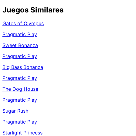
Juegos Similares
Gates of Olympus
Pragmatic Play
Sweet Bonanza
Pragmatic Play
Big Bass Bonanza
Pragmatic Play
The Dog House
Pragmatic Play
Sugar Rush
Pragmatic Play
Starlight Princess