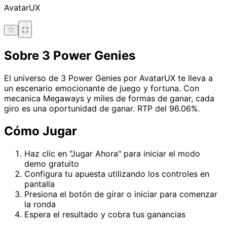
AvatarUX
♡
⛶
Sobre
3 Power Genies
El universo de 3 Power Genies por AvatarUX te lleva a
un escenario emocionante de juego y fortuna. Con
mecanica Megaways y miles de formas de ganar, cada
giro es una oportunidad de ganar. RTP del 96.06%.
Cómo Jugar
Haz clic en "Jugar Ahora" para iniciar el modo
demo gratuito
Configura tu apuesta utilizando los controles en
pantalla
Presiona el botón de girar o iniciar para comenzar
la ronda
Espera el resultado y cobra tus ganancias