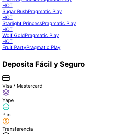
HOT
Sugar Rush
Pragmatic Play
HOT
Starlight Princess
Pragmatic Play
HOT
Wolf Gold
Pragmatic Play
HOT
Fruit Party
Pragmatic Play
Deposita Fácil y Seguro
Visa / Mastercard
Yape
Plin
Transferencia