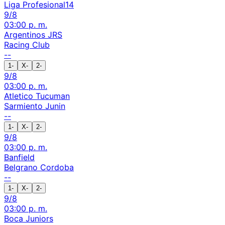
Liga Profesional
14
9/8
03:00 p. m.
Argentinos JRS
Racing Club
-
-
1
-
X
-
2
-
9/8
03:00 p. m.
Atletico Tucuman
Sarmiento Junin
-
-
1
-
X
-
2
-
9/8
03:00 p. m.
Banfield
Belgrano Cordoba
-
-
1
-
X
-
2
-
9/8
03:00 p. m.
Boca Juniors