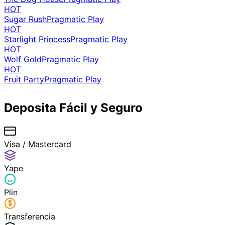
HOT
Sugar Rush
Pragmatic Play
HOT
Starlight Princess
Pragmatic Play
HOT
Wolf Gold
Pragmatic Play
HOT
Fruit Party
Pragmatic Play
Deposita Fácil y Seguro
Visa / Mastercard
Yape
Plin
Transferencia