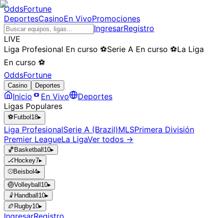
OddsFortune
Deportes
Casino
En Vivo
Promociones
Ingresar
Registro
LIVE
Liga Profesional
En curso
⚽
Serie A
En curso
⚽
La Liga
En curso
⚽
OddsFortune
Casino
Deportes
Inicio
En Vivo
Deportes
Ligas Populares
⚽
Futbol
18
▸
Liga Profesional
Serie A (Brazil)
MLS
Primera División
Premier League
La Liga
Ver todos →
🏀
Basketball
10
▸
🏒
Hockey
7
▸
⚾
Beisbol
4
▸
🏐
Volleyball
10
▸
🤾
Handball
10
▸
🏉
Rugby
10
▸
Ingresar
Registro