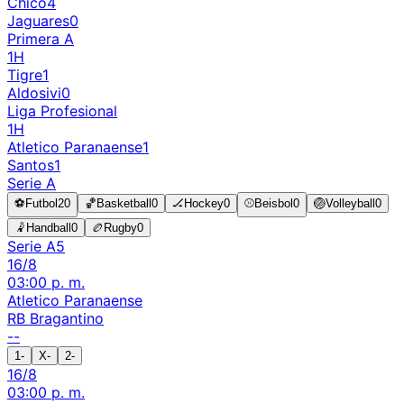
Chico
4
Jaguares
0
Primera A
1H
Tigre
1
Aldosivi
0
Liga Profesional
1H
Atletico Paranaense
1
Santos
1
Serie A
⚽
Futbol
20
🏀
Basketball
0
🏒
Hockey
0
⚾
Beisbol
0
🏐
Volleyball
0
🤾
Handball
0
🏉
Rugby
0
Serie A
5
16/8
03:00 p. m.
Atletico Paranaense
RB Bragantino
-
-
1
-
X
-
2
-
16/8
03:00 p. m.