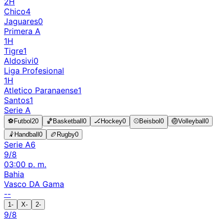
2H
Chico
4
Jaguares
0
Primera A
1H
Tigre
1
Aldosivi
0
Liga Profesional
1H
Atletico Paranaense
1
Santos
1
Serie A
⚽
Futbol
20
🏀
Basketball
0
🏒
Hockey
0
⚾
Beisbol
0
🏐
Volleyball
0
🤾
Handball
0
🏉
Rugby
0
Serie A
6
9/8
03:00 p. m.
Bahia
Vasco DA Gama
-
-
1
-
X
-
2
-
9/8