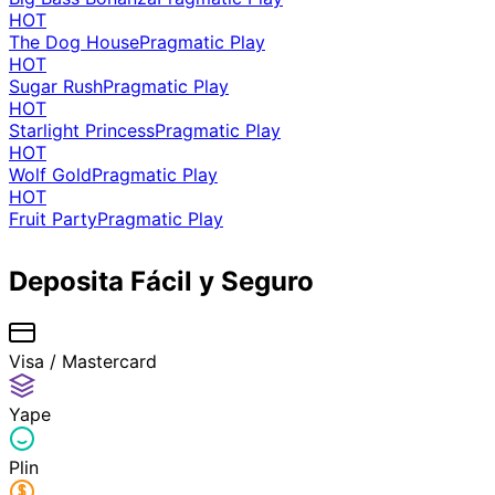
HOT
The Dog House
Pragmatic Play
HOT
Sugar Rush
Pragmatic Play
HOT
Starlight Princess
Pragmatic Play
HOT
Wolf Gold
Pragmatic Play
HOT
Fruit Party
Pragmatic Play
Deposita Fácil y Seguro
Visa / Mastercard
Yape
Plin