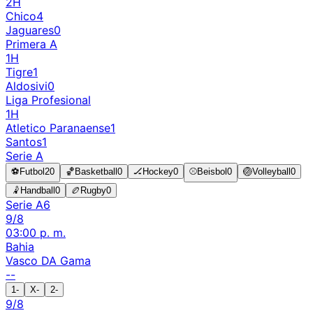
2H
Chico
4
Jaguares
0
Primera A
1H
Tigre
1
Aldosivi
0
Liga Profesional
1H
Atletico Paranaense
1
Santos
1
Serie A
⚽
Futbol
20
🏀
Basketball
0
🏒
Hockey
0
⚾
Beisbol
0
🏐
Volleyball
0
🤾
Handball
0
🏉
Rugby
0
Serie A
6
9/8
03:00 p. m.
Bahia
Vasco DA Gama
-
-
1
-
X
-
2
-
9/8