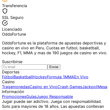
Transferencia
SSL Seguro
Licenciado
OddsFortune
OddsFortune es la plataforma de apuestas deportivas y
casino en vivo en Peru. Cuotas en futbol, basketball,
hockey, F1, MMA y mas de 190 juegos de casino en vivo.
Suscribirse
Enviar
Deportes
Fútbol
Basketball
Hockey
Formula 1
MMA
En Vivo
Casino
Tragamonedas
Casino en Vivo
Crash Games
Jackpot
Mesa
Información
Promociones
Guías
Juego Responsable
Jugar puede ser adictivo. Juega con responsabilidad.
Solo para mayores de 18 años. Las apuestas conllevan